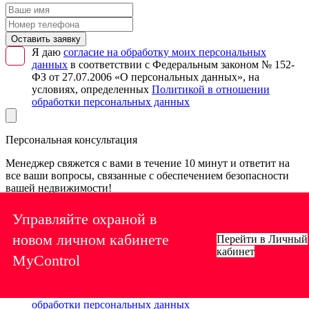
Оставить заявку
Я даю
согласие на обработку моих персональных
данных
в соответствии с Федеральным законом № 152-
ФЗ от 27.07.2006 «О персональных данных», на
условиях, определенных
Политикой в отношении
обработки персональных данных
Персональная консультация
Менеджер свяжется с вами в течение 10 минут и ответит на
все ваши вопросы, связанные с обеспечением безопасности
вашей недвижимости!
Управляйте охраной в
новом личном кабинете
Перейти в Личный
Нужна консультация
кабинет
Я даю
согласие на обработку моих персональных
MyControl
данных
в соответствии с Федеральным законом № 152-
ФЗ от 27.07.2006 «О персональных данных», на
условиях, определенных
Политикой в отношении
обработки персональных данных