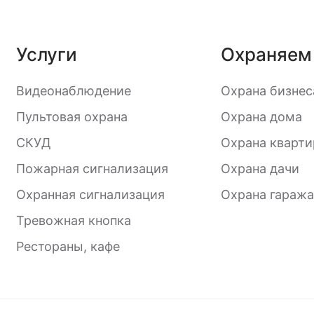
Магазины
Пожарная с
Банки
Системы ко
управления
Услуги
Охраняем
(СКУД)
Рестораны, кафе
Видеонаблюдение
Охрана бизнес
Пультовая 
Пультовая охрана
Охрана дома
СКУД
Охрана кварт
Пожарная сигнализация
Охрана дачи
Охранная сигнализация
Охрана гаража
Тревожная кнопка
Рестораны, кафе