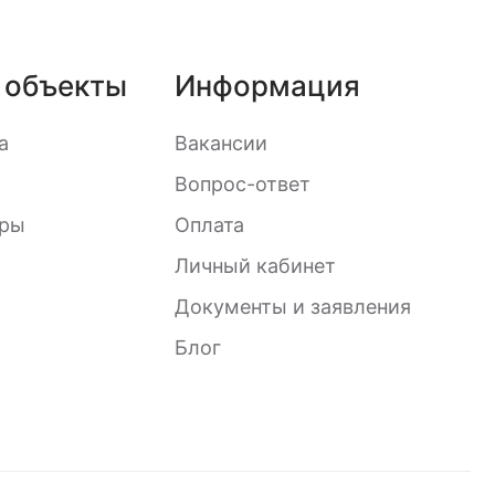
игнализация
нтроля
 доступом
 объекты
Информация
а
Вакансии
охрана
Вопрос-ответ
иры
Оплата
Личный кабинет
Документы и заявления
Блог