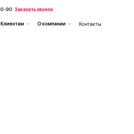
90-90
Заказать звонок
Контакты
Клиентам
О компании
й
Охрана бизнес-
Технич
ти
объектов
охрана
Склады
Видеонабл
Промышленные объекты
Охрана пер
Ювелирные магазины
Тревожная 
Офисы
Охранная с