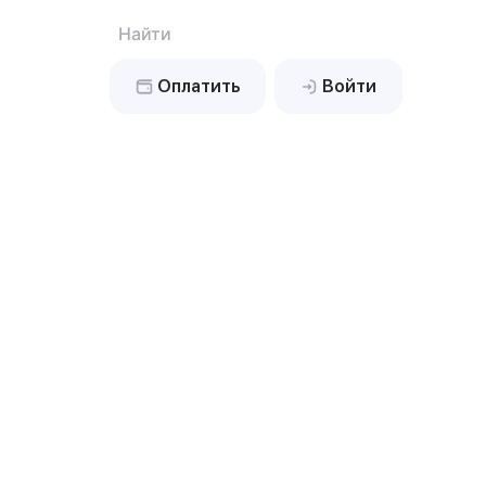
Найти
Оплатить
Войти
Найти
еская
Обслуживание
оборудования
юдение
иметра
кнопка
игнализация