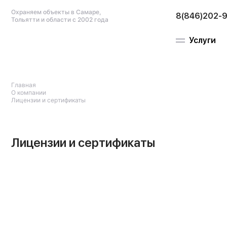
Охраняем объекты в Самаре,
8(846)202-
Тольятти и области с 2002 года
Услуги
Главная
О компании
Охрана жило
Лицензии и сертификаты
недвижимос
Лицензии и сертификаты
Дом, коттедж
Квартира
Дача
Гараж