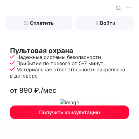
Оплатить
Войти
Пультовая охрана
Найти
Надежные системы безопасности
Прибытие по тревоге от 5-7 минут
Материальная ответственность закреплена
в договоре
Охрана жилой недвижимости
от 990 ₽./мес
Охрана бизнес-объектов
Дом, коттедж
Квартира
Техническая охрана
Склады
Получить консультацию
Дача
Промышленные объекты
Обслуживание оборудования
Видеонаблюдение
Гараж
Ювелирные магазины
Охрана периметра
Клиентам