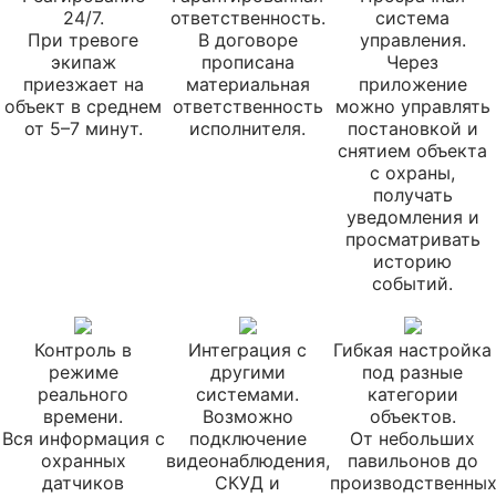
24/7.
ответственность.
система
При тревоге
В договоре
управления.
экипаж
прописана
Через
приезжает на
материальная
приложение
объект в среднем
ответственность
можно управлять
от 5–7 минут.
исполнителя.
постановкой и
снятием объекта
с охраны,
получать
уведомления и
просматривать
историю
событий.
Контроль в
Интеграция с
Гибкая настройка
режиме
другими
под разные
реального
системами.
категории
времени.
Возможно
объектов.
Вся информация с
подключение
От небольших
охранных
видеонаблюдения,
павильонов до
датчиков
СКУД и
производственны