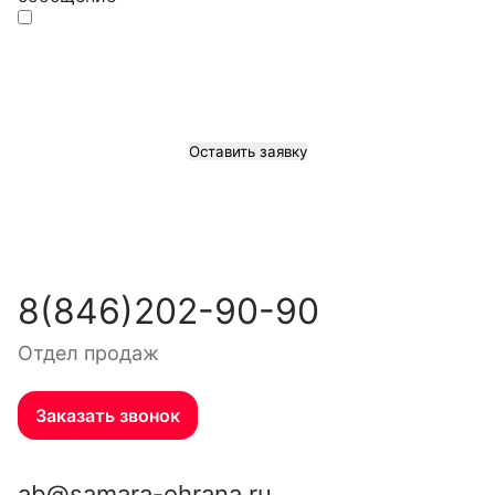
Я даю
согласие на обработку моих персональных
данных
соответствии с Федеральным законом №
152-ФЗ от 27.07.2006 «О персональных данных», на
условиях, определенных
Политикой в отношении
обработки персональных данных
8(846)202-90-90
Отдел продаж
Заказать звонок
ab@samara-ohrana.ru