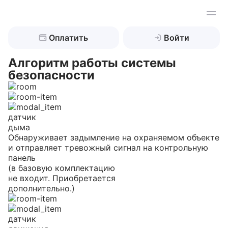
Оплатить
Войти
Алгоритм работы системы
безопасности
Найти
датчик
Охрана жилой недвижимости
дыма
Обнаруживает задымление на охраняемом объекте
и отправляет тревожный сигнал на контрольную
Охрана бизнес-объектов
Дом, коттедж
панель
(в базовую комплектацию
Квартира
Техническая охрана
Склады
не входит. Приобретается
дополнительно.)
Дача
Промышленные объекты
Обслуживание оборудования
Видеонаблюдение
Гараж
Ювелирные магазины
датчик
Охрана периметра
Клиентам