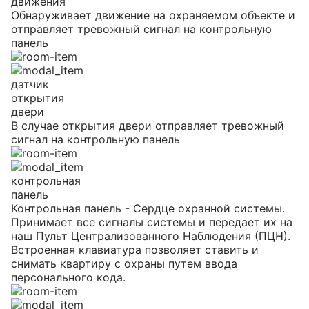
движения
Обнаруживает движение на охраняемом объекте и
Офисы
Тревожная кнопка
О компании
Цены
отправляет тревожный сигнал на контрольную
панель
Магазины
Охранная сигнализация
Оплата
О компании
Контакты
Банки
Пожарная сигнализация
датчик
Личный кабинет
Вакансии
8(846)202-90-90
открытия
Рестораны, кафе
Системы контроля управления доступом (СКУД)
двери
Как это работает
Новости
В случае открытия двери отправляет тревожный
Отдел продаж
сигнал на контрольную панель
Пультовая охрана
Ответы на вопросы
Блог
Заказать звонок
Акции
Отзывы и благодарности
контрольная
панель
Контрольная панель - Сердце охранной системы.
Лицензии
Охраняем объекты в Самаре,
Принимает все сигналы системы и передает их на
Тольятти и области с 2002 года
наш Пульт Централизованного Наблюдения (ПЦН).
Реквизиты
Встроенная клавиатура позволяет ставить и
снимать квартиру с охраны путем ввода
персонального кода.