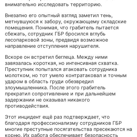
внимательно исследовать территорию.
Офисы
Тревожная кнопка
О компании
Цены
Внезапно его опытный взгляд заметил тень,
Магазины
метнувшуюся к забору, окружающему складские
Охранная сигнализация
Оплата
О компании
Контакты
помещения. Понимая, что грабитель пытается
сбежать, сотрудник ГБР бросился вглубь
Банки
Пожарная сигнализация
Личный кабинет
Вакансии
лесопарковой зоны, предвидя возможное
8(846)202-90-90
направление отступления нарушителя.
Рестораны, кафе
Системы контроля управления доступом (СКУД)
Как это работает
Новости
Отдел продаж
Вскоре он встретил беглеца. Между ними
Пультовая охрана
завязалась короткая, но интенсивная схватка.
Ответы на вопросы
Блог
Преступник попытался атаковать сотрудника
Заказать звонок
молотком, но тот умело контратаковал и точным
Акции
Отзывы и благодарности
ударом в область груди обезвредил
злоумышленника. После этого грабитель
Лицензии
прекратил сопротивление и при дальнейшем
Охраняем объекты в Самаре,
задержании не оказывал никакого
Тольятти и области с 2002 года
противодействия.
Реквизиты
Этот инцидент ещё раз подтверждает, что
благодаря профессионализму сотрудников ГБР
многие преступные посягательства пресекаются на
корню. Их работа обеспечивает безопасность