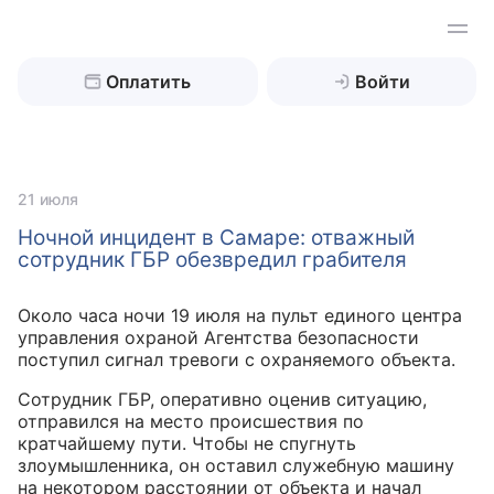
Оплатить
Войти
Найти
21 июля
Ночной инцидент в Самаре: отважный
сотрудник ГБР обезвредил грабителя
Охрана жилой недвижимости
Около часа ночи 19 июля на пульт единого центра
Охрана бизнес-объектов
Дом, коттедж
управления охраной Агентства безопасности
поступил сигнал тревоги с охраняемого объекта.
Квартира
Техническая охрана
Склады
Сотрудник ГБР, оперативно оценив ситуацию,
отправился на место происшествия по
Дача
Промышленные объекты
Обслуживание оборудования
Видеонаблюдение
кратчайшему пути. Чтобы не спугнуть
злоумышленника, он оставил служебную машину
Гараж
Ювелирные магазины
Охрана периметра
Клиентам
на некотором расстоянии от объекта и начал