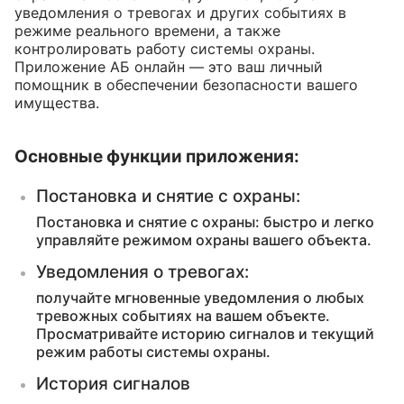
уведомления о тревогах и других событиях в
Офисы
Тревожная кнопка
О компании
режиме реального времени, а также
Цены
контролировать работу системы охраны.
Магазины
Охранная сигнализация
Приложение АБ онлайн — это ваш личный
Оплата
О компании
Контакты
помощник в обеспечении безопасности вашего
Банки
имущества.
Пожарная сигнализация
Личный кабинет
Вакансии
8(846)202-90-90
Рестораны, кафе
Системы контроля управления доступом (СКУД)
Как это работает
Основные функции приложения:
Новости
Отдел продаж
Пультовая охрана
Ответы на вопросы
Постановка и снятие с охраны:
Блог
Заказать звонок
Постановка и снятие с охраны: быстро и легко
Акции
Отзывы и благодарности
управляйте режимом охраны вашего объекта.
Уведомления о тревогах:
Лицензии
Охраняем объекты в Самаре,
получайте мгновенные уведомления о любых
Тольятти и области с 2002 года
Реквизиты
тревожных событиях на вашем объекте.
Просматривайте историю сигналов и текущий
режим работы системы охраны.
История сигналов