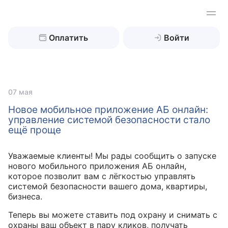
Оплатить
Войти
Найти
07 мая
Новое мобильное приложение АБ онлайн:
управление системой безопасности стало
Охрана жилой недвижимости
ещё проще
Охрана бизнес-объектов
Дом, коттедж
Уважаемые клиенты! Мы рады сообщить о запуске
нового мобильного приложения АБ онлайн,
Квартира
Техническая охрана
Склады
которое позволит вам с лёгкостью управлять
системой безопасности вашего дома, квартиры,
Дача
Промышленные объекты
Обслуживание оборудования
бизнеса.
Видеонаблюдение
Теперь вы можете ставить под охрану и снимать с
Гараж
Ювелирные магазины
Охрана периметра
Клиентам
охраны ваш объект в пару кликов, получать