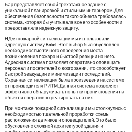
Бар представляет собой трёхэтажное здание с
уникальной планировкой и стильным интерьером. Для
Офисы
Тревожная кнопка
О компании
Цены
обеспечения безопасности такого объекта требовалась
система, которая бы учитывала все его особенности и
Магазины
Охранная сигнализация
предоставляла надёжную защиту.
Оплата
О компании
Контакты
Банки
НДля пожарной сигнализации мы использовали
Пожарная сигнализация
Личный кабинет
Вакансии
адресную систему Bolid. Этот выбор был обусловлен
8(846)202-90-90
необходимостью точного определения места
Рестораны, кафе
Системы контроля управления доступом (СКУД)
Как это работает
возникновения пожара и быстрой реакции на него.
Новости
Отдел продаж
Адресная система позволяет оперативно оповещать
Пультовая охрана
персонал и посетителей о возгорании, что способствует
Ответы на вопросы
Блог
быстрой эвакуации и минимизации последствий.
Охранная сигнализация была произведена на системе
Заказать звонок
Акции
Отзывы и благодарности
от производителя РИТМ. Данная система позволяет
эффективно обнаруживать попытки проникновения на
объект и оперативно реагировать на них.
Лицензии
Охраняем объекты в Самаре,
Тольятти и области с 2002 года
При монтаже пожарной сигнализации мы столкнулись с
Реквизиты
необходимостью тщательной проработки схемы
расположения датчиков и оповещателей. Это было
обусловлено сложной архитектурой здания и
необходимостью обеспечения равномерного покрытия