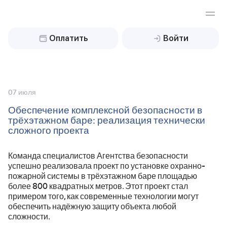
Оплатить
Войти
Найти
07 июля
Обеспечение комплексной безопасности в
трёхэтажном баре: реализация технически
Охрана жилой недвижимости
сложного проекта
Охрана бизнес-объектов
Дом, коттедж
Команда специалистов Агентства безопасности
успешно реализовала проект по установке охранно-
Квартира
Техническая охрана
пожарной системы в трёхэтажном баре площадью
Склады
более 800 квадратных метров. Этот проект стал
примером того, как современные технологии могут
Дача
Промышленные объекты
Обслуживание оборудования
Видеонаблюдение
обеспечить надёжную защиту объекта любой
сложности.
Гараж
Ювелирные магазины
Охрана периметра
Клиентам