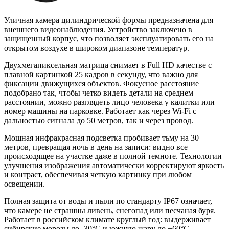
Уличная камера цилиндрической формы предназначена для
внешнего видеонаблюдения. Устройство заключено в
защищенный корпус, что позволяет эксплуатировать его на
открытом воздухе в широком диапазоне температур.
Двухмегапиксельная матрица снимает в Full HD качестве с
плавной картинкой 25 кадров в секунду, что важно для
фиксации движущихся объектов. Фокусное расстояние
подобрано так, чтобы четко видеть детали на среднем
расстоянии, можно разглядеть лицо человека у калитки или
номер машины на парковке. Работает как через Wi-Fi с
дальностью сигнала до 50 метров, так и через провод.
Мощная инфракрасная подсветка пробивает тьму на 30
метров, превращая ночь в день на записи: видно все
происходящее на участке даже в полной темноте. Технологии
улучшения изображения автоматически корректируют яркость
и контраст, обеспечивая четкую картинку при любом
освещении.
Полная защита от воды и пыли по стандарту IP67 означает,
что камере не страшны ливень, снегопад или песчаная буря.
Работает в российском климате круглый год: выдерживает
сибирские морозы до -30°C и южную жару до +60°C.