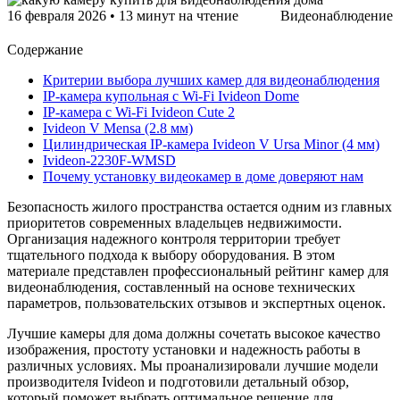
16 февраля 2026
•
13 минут на чтение
Видеонаблюдение
Содержание
Критерии выбора лучших камер для видеонаблюдения
IP-камера купольная с Wi-Fi Ivideon Dome
IP-камера с Wi-Fi Ivideon Cute 2
Ivideon V Mensa (2.8 мм)
Цилиндрическая IP-камера Ivideon V Ursa Minor (4 мм)
Ivideon-2230F-WMSD
Почему установку видеокамер в доме доверяют нам
Безопасность жилого пространства остается одним из главных
приоритетов современных владельцев недвижимости.
Организация надежного контроля территории требует
тщательного подхода к выбору оборудования. В этом
материале представлен профессиональный рейтинг камер для
видеонаблюдения, составленный на основе технических
параметров, пользовательских отзывов и экспертных оценок.
Лучшие камеры для дома должны сочетать высокое качество
изображения, простоту установки и надежность работы в
различных условиях. Мы проанализировали лучшие модели
производителя Ivideon и подготовили детальный обзор,
который поможет выбрать оптимальное решение для