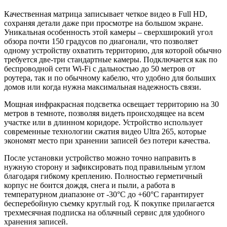
Качественная матрица записывает четкое видео в Full HD,
сохраняя детали даже при просмотре на большом экране.
Уникальная особенность этой камеры – сверхширокий угол
обзора почти 150 градусов по диагонали, что позволяет
одному устройству охватить территорию, для которой обычно
требуется две-три стандартные камеры. Подключается как по
беспроводной сети Wi-Fi с дальностью до 50 метров от
роутера, так и по обычному кабелю, что удобно для больших
домов или когда нужна максимальная надежность связи.
Мощная инфракрасная подсветка освещает территорию на 30
метров в темноте, позволяя видеть происходящее на всем
участке или в длинном коридоре. Устройство использует
современные технологии сжатия видео Ultra 265, которые
экономят место при хранении записей без потери качества.
После установки устройство можно точно направить в
нужную сторону и зафиксировать под правильным углом
благодаря гибкому креплению. Полностью герметичный
корпус не боится дождя, снега и пыли, а работа в
температурном диапазоне от -30°C до +60°C гарантирует
бесперебойную съемку круглый год. К покупке прилагается
трехмесячная подписка на облачный сервис для удобного
хранения записей.