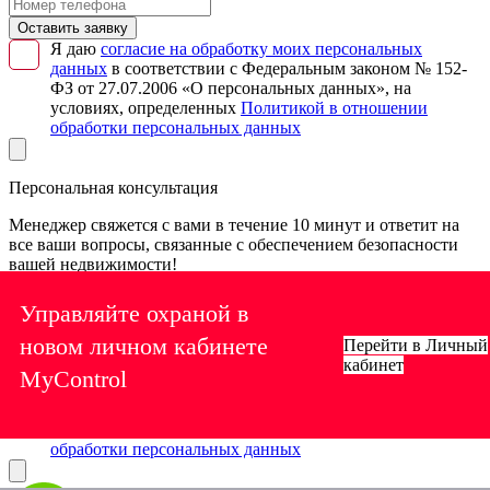
Оставить заявку
Я даю
согласие на обработку моих персональных
данных
в соответствии с Федеральным законом № 152-
ФЗ от 27.07.2006 «О персональных данных», на
условиях, определенных
Политикой в отношении
обработки персональных данных
Персональная консультация
Менеджер свяжется с вами в течение 10 минут и ответит на
все ваши вопросы, связанные с обеспечением безопасности
вашей недвижимости!
Управляйте охраной в
новом личном кабинете
Перейти в Личный
Нужна консультация
кабинет
Я даю
согласие на обработку моих персональных
MyControl
данных
в соответствии с Федеральным законом № 152-
ФЗ от 27.07.2006 «О персональных данных», на
условиях, определенных
Политикой в отношении
обработки персональных данных